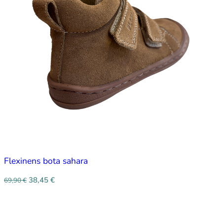
Flexinens bota sahara
38,45
€
69,90
€