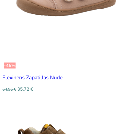
-45%
Flexinens Zapatillas Nude
35,72
€
64,95
€