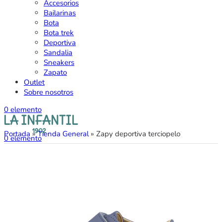
Accesorios
Bailarinas
Bota
Bota trek
Deportiva
Sandalia
Sneakers
Zapato
Outlet
Sobre nosotros
0
elemento
Portada
»
Tienda General
»
Zapy deportiva terciopelo
0
elemento