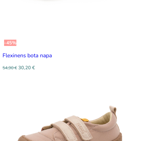
-45%
Flexinens bota napa
30,20
€
54,90
€