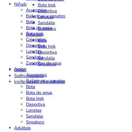
Niña/o
Bota trek
Accesorios
Deportiva
Bailarinas y zapatos
Lonetas
Bota
Sandalia
Bota de agua
Sneakers
Bota trek
Adulto/a
Colegiales
Bota
Deportiva
Bota trek
Lonetas
Deportiva
Sandalia
Sandalia
Zapatillas de casa
Sneakers
Junior
Outlet
Accesorios
Sobre nosotros
Bailarinas y zapatos
Iniciar sesión / Registrarse
Bota
Bota de agua
Bota trek
Deportiva
Lonetas
Sandalia
Sneakers
Adulto/a