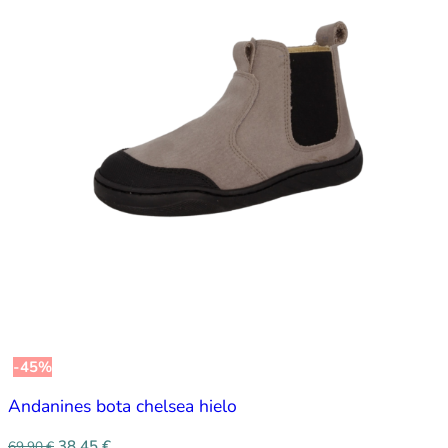
-45%
Andanines bota chelsea hielo
38,45
€
69,90
€