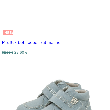
-45%
Piruflex bota bebé azul marino
28,60
€
52,00
€