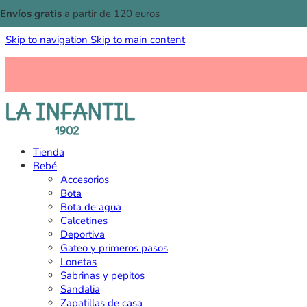
Envíos gratis
a partir de 120 euros
Skip to navigation
Skip to main content
Tienda
Bebé
Accesorios
Bota
Bota de agua
Calcetines
Deportiva
Gateo y primeros pasos
Lonetas
Sabrinas y pepitos
Sandalia
Zapatillas de casa