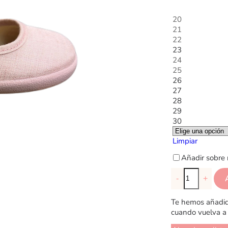
20
21
22
23
24
25
26
27
28
29
30
Limpiar
Añadir sobre 
-
+
Te hemos añadido
cuando vuelva a 