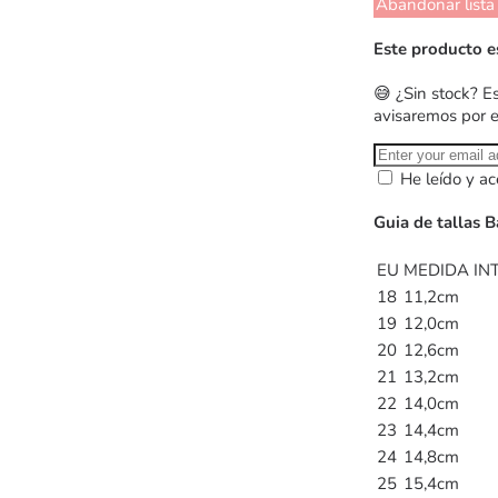
Abandonar lista
Este producto e
😅 ¿Sin stock? E
avisaremos por 
He leído y ac
Guia de tallas B
EU
MEDIDA INT
18
11,2cm
19
12,0cm
20
12,6cm
21
13,2cm
22
14,0cm
23
14,4cm
24
14,8cm
25
15,4cm