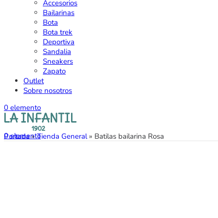
Accesorios
Bailarinas
Bota
Bota trek
Deportiva
Sandalia
Sneakers
Zapato
Outlet
Sobre nosotros
0
elemento
0
elemento
Portada
»
Tienda General
»
Batilas bailarina Rosa