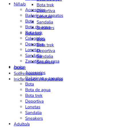
Niña/o
Bota trek
Accesorios
Deportiva
Bailarinas y zapatos
Lonetas
Bota
Sandalia
Bota de agua
Sneakers
Bota trek
Adulto/a
Colegiales
Bota
Deportiva
Bota trek
Lonetas
Deportiva
Sandalia
Sandalia
Zapatillas de casa
Sneakers
Junior
Outlet
Accesorios
Sobre nosotros
Bailarinas y zapatos
Iniciar sesión / Registrarse
Bota
Bota de agua
Bota trek
Deportiva
Lonetas
Sandalia
Sneakers
Adulto/a