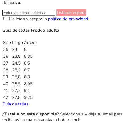
de nuevo.
Lista de espera
He leído y acepto la
política de privacidad
Guia de tallas Froddo adulta
Size
Largo
Ancho
35
23
8
36
23,8
8,35
37
24,5
8,5
38
25,2
8,7
39
25,8
8,8
40
26,5
8,95
41
27,2
9,1
42
27,8
9,25
Guía de tallas
¿Tu talla no está disponible?
Selecciónala y deja tu email para
recibir aviso cuando vuelva a haber stock.