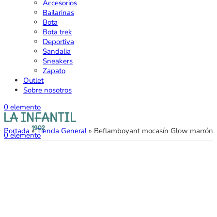
Accesorios
Bailarinas
Bota
Bota trek
Deportiva
Sandalia
Sneakers
Zapato
Outlet
Sobre nosotros
0
elemento
Portada
»
Tienda General
»
Beflamboyant mocasín Glow marrón
0
elemento