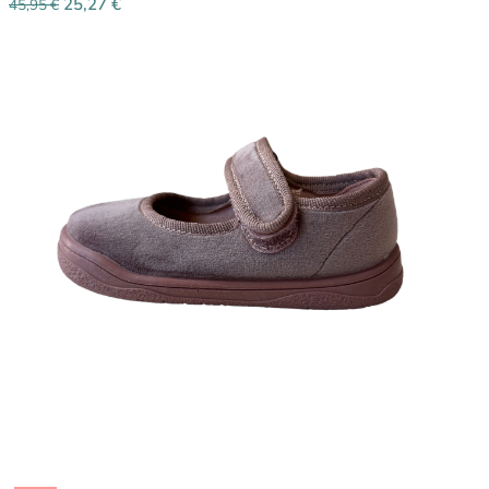
25,27
€
45,95
€