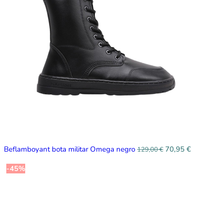
Beflamboyant bota militar Omega negro
70,95
€
129,00
€
-45%