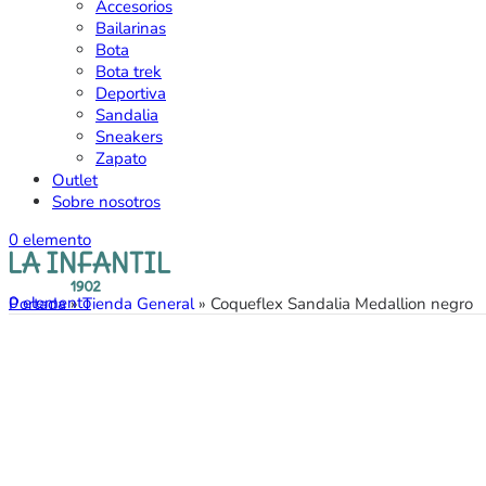
Accesorios
Bailarinas
Bota
Bota trek
Deportiva
Sandalia
Sneakers
Zapato
Outlet
Sobre nosotros
0
elemento
0
elemento
Portada
»
Tienda General
»
Coqueflex Sandalia Medallion negro