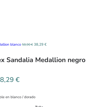
allion blanco
38,29
€
58,90
€
x Sandalia Medallion negro
8,29
€
le en blanco / dorado