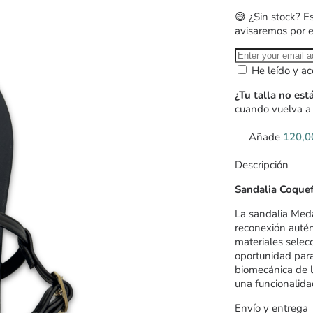
😅 ¿Sin stock? E
avisaremos por 
He leído y ac
¿Tu talla no est
cuando vuelva a 
Añade
120,
Descripción
Sandalia Coque
La sandalia Meda
reconexión autént
materiales selec
oportunidad para
biomecánica de l
una funcionalidad
Envío y entrega