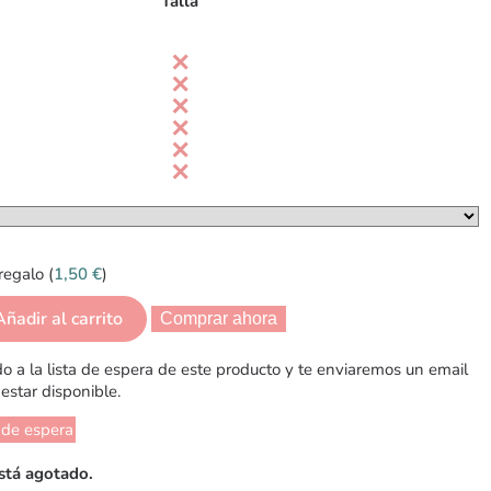
Talla
regalo (
1,50
€
)
Añadir al carrito
Comprar ahora
 a la lista de espera de este producto y te enviaremos un email
estar disponible.
 de espera
stá agotado.