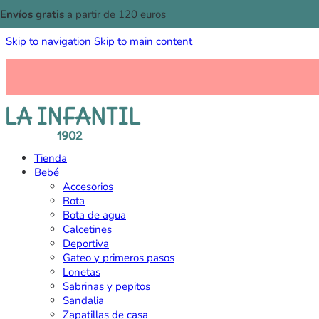
Envíos gratis
a partir de 120 euros
Skip to navigation
Skip to main content
Tienda
Bebé
Accesorios
Bota
Bota de agua
Calcetines
Deportiva
Gateo y primeros pasos
Lonetas
Sabrinas y pepitos
Sandalia
Zapatillas de casa