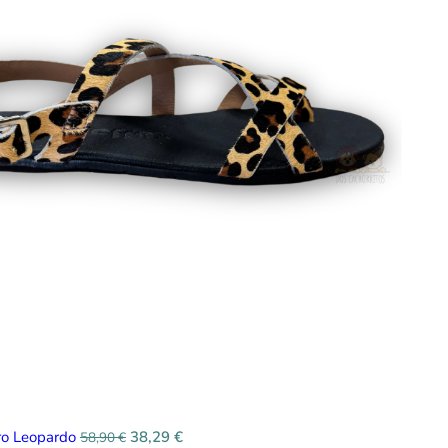
ro Leopardo
38,29
€
58,90
€