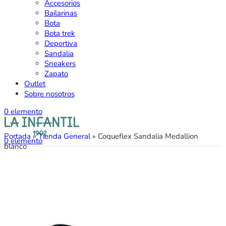
Accesorios
Bailarinas
Bota
Bota trek
Deportiva
Sandalia
Sneakers
Zapato
Outlet
Sobre nosotros
0
elemento
Portada
»
Tienda General
»
Coqueflex Sandalia Medallion
0
elemento
blanco