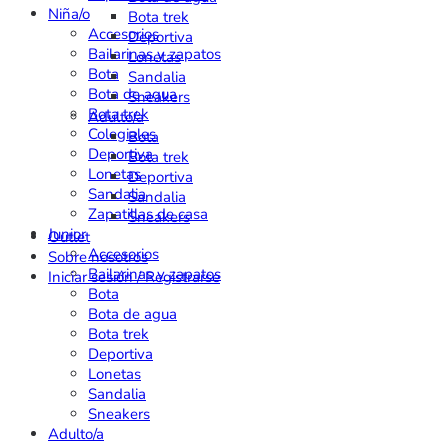
Niña/o
Bota trek
Accesorios
Deportiva
Bailarinas y zapatos
Lonetas
Bota
Sandalia
Bota de agua
Sneakers
Bota trek
Adulto/a
Colegiales
Bota
Deportiva
Bota trek
Lonetas
Deportiva
Sandalia
Sandalia
Zapatillas de casa
Sneakers
Junior
Outlet
Accesorios
Sobre nosotros
Bailarinas y zapatos
Iniciar sesión / Registrarse
Bota
Bota de agua
Bota trek
Deportiva
Lonetas
Sandalia
Sneakers
Adulto/a