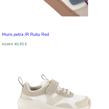
Muris petra JR Ruby Red
40,95
€
63,00
€