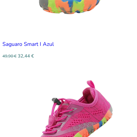
Saguaro Smart I Azul
32,44
€
49,90
€