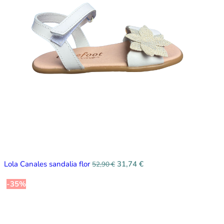
Lola Canales sandalia flor
31,74
€
52,90
€
-35%