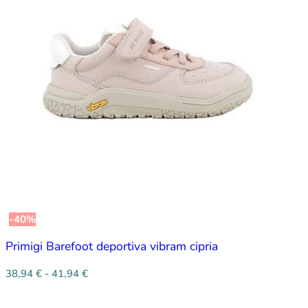
-40%
Primigi Barefoot deportiva vibram cipria
38,94
€
-
41,94
€