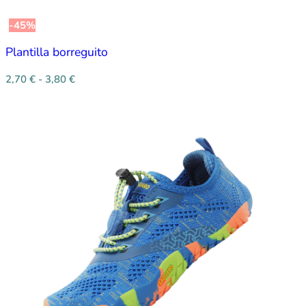
-45%
Plantilla borreguito
2,70
€
-
3,80
€