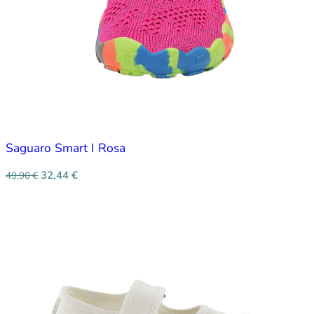
Saguaro Smart I Rosa
32,44
€
49,90
€