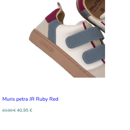
Muris petra JR Ruby Red
40,95
€
63,00
€