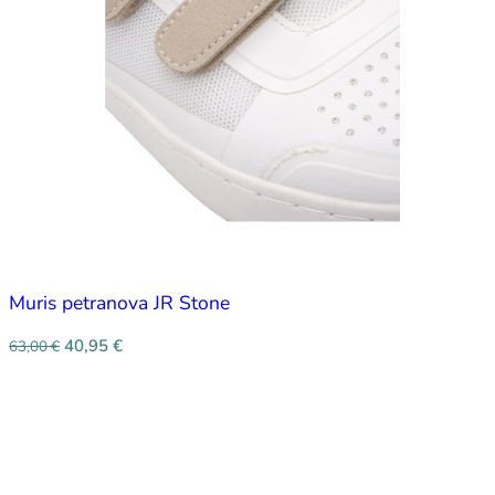
Muris petranova JR Stone
40,95
€
63,00
€