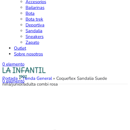
Accesorios
Bailarinas
Bota
Bota trek
Deportiva
Sandalia
Sneakers
Zapato
Outlet
Sobre nosotros
0
elemento
Portada
»
Tienda General
»
Coqueflex Sandalia Suede
0
elemento
niña/junior/adulta combi rosa