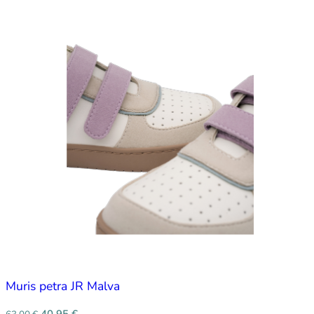
Muris petra JR Malva
40,95
€