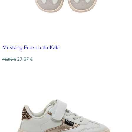
Mustang Free Losfo Kaki
27,57
€
45,95
€