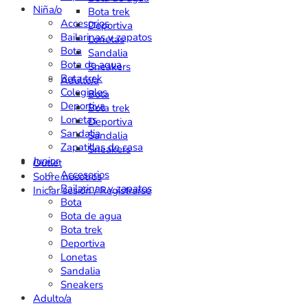
Niña/o
Bota trek
Accesorios
Deportiva
Bailarinas y zapatos
Lonetas
Bota
Sandalia
Bota de agua
Sneakers
Bota trek
Adulto/a
Colegiales
Bota
Deportiva
Bota trek
Lonetas
Deportiva
Sandalia
Sandalia
Zapatillas de casa
Sneakers
Junior
Outlet
Accesorios
Sobre nosotros
Bailarinas y zapatos
Iniciar sesión / Registrarse
Bota
Bota de agua
Bota trek
Deportiva
Lonetas
Sandalia
Sneakers
Adulto/a