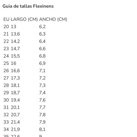
Guia de tallas Flexinens
EU
LARGO (CM)
ANCHO (CM)
20
13
6,2
21
13,6
6,3
22
14,2
6,4
23
14,7
6,6
24
15,5
6,8
25
16
6,9
26
16,6
7,1
27
17,3
7,2
28
18,1
7,3
29
18,7
7,4
30
19,4
7,6
31
20,1
7,7
32
20,7
7,8
33
21,4
7,9
34
21,9
8,1
35
22,6
9