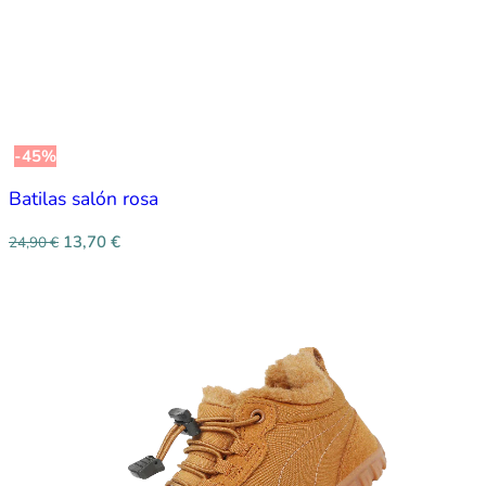
-45%
Batilas salón rosa
13,70
€
24,90
€