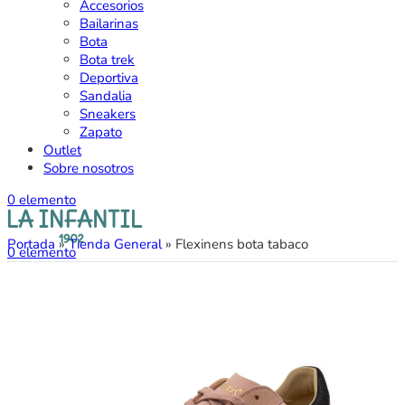
Accesorios
Bailarinas
Bota
Bota trek
Deportiva
Sandalia
Sneakers
Zapato
Outlet
Sobre nosotros
0
elemento
Portada
»
Tienda General
»
Flexinens bota tabaco
0
elemento