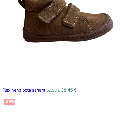
Flexinens bota sahara
38,45
€
69,90
€
-45%