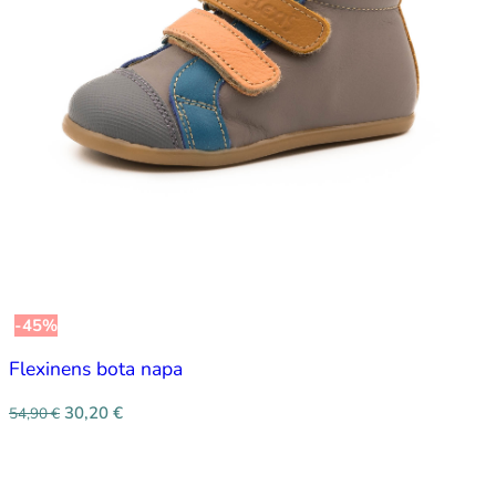
-45%
Flexinens bota napa
30,20
€
54,90
€