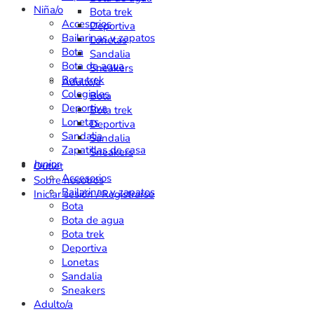
Niña/o
Bota trek
Accesorios
Deportiva
Bailarinas y zapatos
Lonetas
Bota
Sandalia
Bota de agua
Sneakers
Bota trek
Adulto/a
Colegiales
Bota
Deportiva
Bota trek
Lonetas
Deportiva
Sandalia
Sandalia
Zapatillas de casa
Sneakers
Junior
Outlet
Accesorios
Sobre nosotros
Bailarinas y zapatos
Iniciar sesión / Registrarse
Bota
Bota de agua
Bota trek
Deportiva
Lonetas
Sandalia
Sneakers
Adulto/a