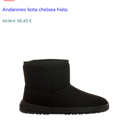
Andanines bota chelsea hielo
38,45
€
69,90
€