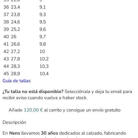
36
23,4
9,1
37
23,8
9,3
38
24,6
9,5
39
25,2
9,6
40
26
9,7
41
26,6
9,8
42
27,2
10
43
27,8
10,2
44
28,3
10,3
45
28,9
10,4
Guía de tallas
¿Tu talla no está disponible?
Selecciónala y deja tu email para
recibir aviso cuando vuelva a haber stock.
Añade
120,00
€
al carrito y consigue un envío gratuito
Descripción
En
Nens
llevamos
30 años
dedicados al calzado, fabricando