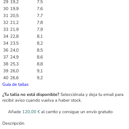
29
19,2
7,5
30
19,9
7,6
31
20,5
7,7
32
21,2
7,8
33
21,9
7,9
34
22,8
8,1
34
23,5
8,2
36
24,0
8,5
37
24,9
8,6
38
25,3
8,8
39
26,0
9,1
40
26,6
9,2
Guía de tallas
¿Tu talla no está disponible?
Selecciónala y deja tu email para
recibir aviso cuando vuelva a haber stock.
Añade
120,00
€
al carrito y consigue un envío gratuito
Descripción