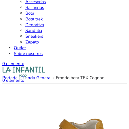
Accesorios
Bailarinas
Bota
Bota trek
Deportiva
Sandalia
Sneakers
Zapato
Outlet
Sobre nosotros
0
elemento
Portada
»
Tienda General
»
Froddo bota TEX Cognac
0
elemento