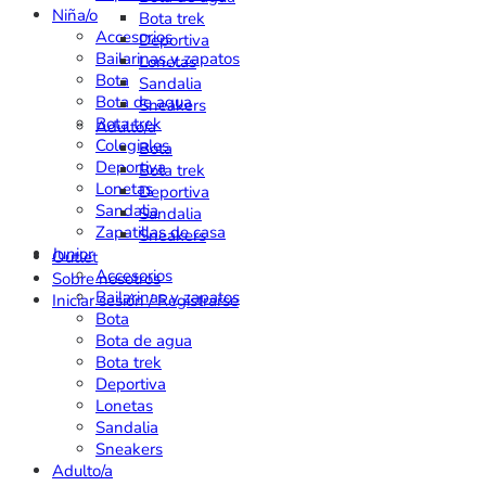
Niña/o
Bota trek
Accesorios
Deportiva
Bailarinas y zapatos
Lonetas
Bota
Sandalia
Bota de agua
Sneakers
Bota trek
Adulto/a
Colegiales
Bota
Deportiva
Bota trek
Lonetas
Deportiva
Sandalia
Sandalia
Zapatillas de casa
Sneakers
Junior
Outlet
Accesorios
Sobre nosotros
Bailarinas y zapatos
Iniciar sesión / Registrarse
Bota
Bota de agua
Bota trek
Deportiva
Lonetas
Sandalia
Sneakers
Adulto/a