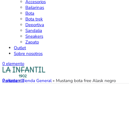
Accesorios
Bailarinas
Bota
Bota trek
Deportiva
Sandalia
Sneakers
Zapato
Outlet
Sobre nosotros
0
elemento
0
elemento
Portada
»
Tienda General
»
Mustang bota free Alask negro