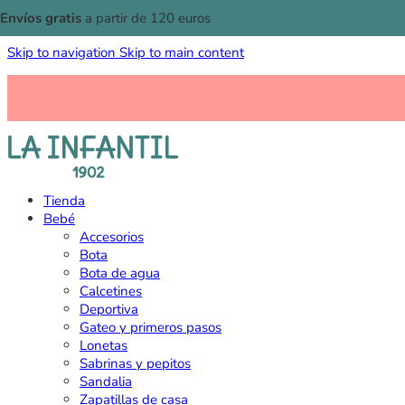
Envíos gratis
a partir de 120 euros
Skip to navigation
Skip to main content
Tienda
Bebé
Accesorios
Bota
Bota de agua
Calcetines
Deportiva
Gateo y primeros pasos
Lonetas
Sabrinas y pepitos
Sandalia
Zapatillas de casa