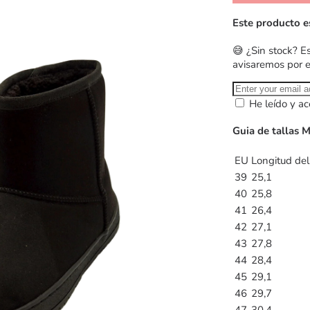
Este producto e
😅 ¿Sin stock? E
avisaremos por 
He leído y ac
Guia de tallas 
EU
Longitud del
39
25,1
40
25,8
41
26,4
42
27,1
43
27,8
44
28,4
45
29,1
46
29,7