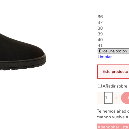
36
37
38
39
40
41
Limpiar
Este producto 
Añadir sobre 
-
+
Te hemos añadido
cuando vuelva a 
Abandonar lista