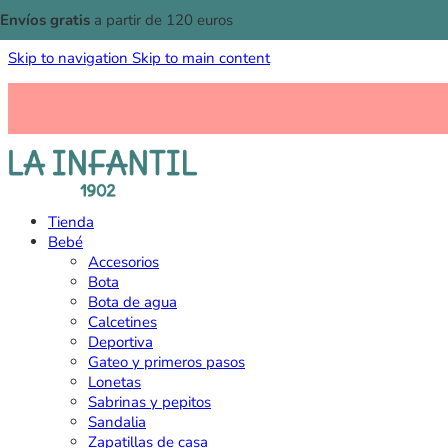
Envíos gratis
a partir de 120 euros
Skip to navigation
Skip to main content
Tienda
Bebé
Accesorios
Bota
Bota de agua
Calcetines
Deportiva
Gateo y primeros pasos
Lonetas
Sabrinas y pepitos
Sandalia
Zapatillas de casa