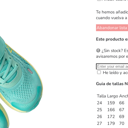
Te hemos añadido
cuando vuelva a 
Abandonar lista
Este producto e
😅 ¿Sin stock? E
avisaremos por 
He leído y ac
Guia de tallas N
Talla
Largo
Anc
24
159
66
25
166
67
26
172
69
27
179
70