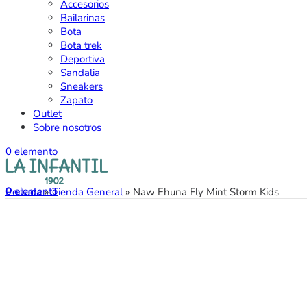
Accesorios
Bailarinas
Bota
Bota trek
Deportiva
Sandalia
Sneakers
Zapato
Outlet
Sobre nosotros
0
elemento
0
elemento
Portada
»
Tienda General
»
Naw Ehuna Fly Mint Storm Kids