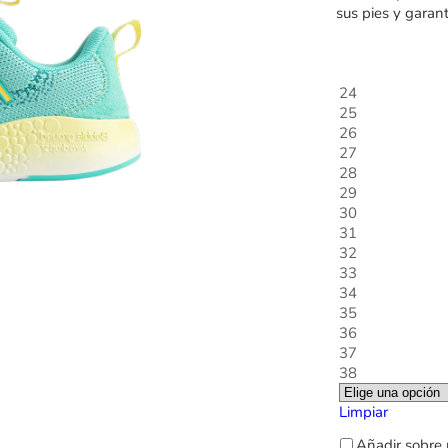
sus pies y garant
24
25
26
27
28
29
30
31
32
33
34
35
36
37
38
Limpiar
Añadir sobre 