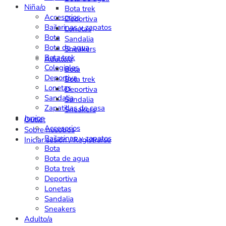
Niña/o
Bota trek
Accesorios
Deportiva
Bailarinas y zapatos
Lonetas
Bota
Sandalia
Bota de agua
Sneakers
Bota trek
Adulto/a
Colegiales
Bota
Deportiva
Bota trek
Lonetas
Deportiva
Sandalia
Sandalia
Zapatillas de casa
Sneakers
Junior
Outlet
Accesorios
Sobre nosotros
Bailarinas y zapatos
Iniciar sesión / Registrarse
Bota
Bota de agua
Bota trek
Deportiva
Lonetas
Sandalia
Sneakers
Adulto/a