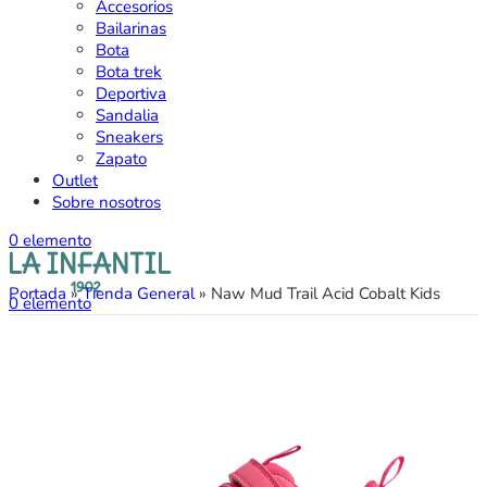
Accesorios
Bailarinas
Bota
Bota trek
Deportiva
Sandalia
Sneakers
Zapato
Outlet
Sobre nosotros
0
elemento
Portada
»
Tienda General
»
Naw Mud Trail Acid Cobalt Kids
0
elemento