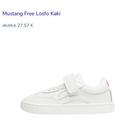
Mustang Free Losfo Kaki
27,57
€
45,95
€