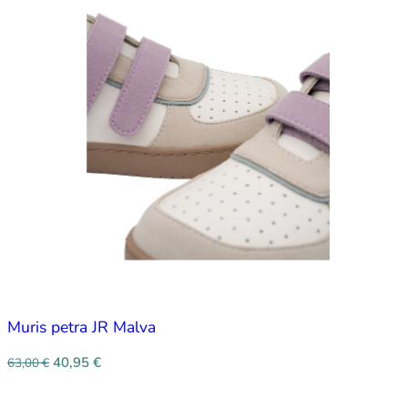
Muris petra JR Malva
40,95
€
63,00
€