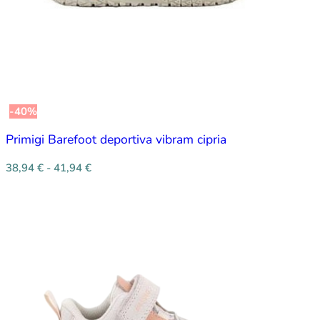
-40%
Primigi Barefoot deportiva vibram cipria
38,94
€
-
41,94
€