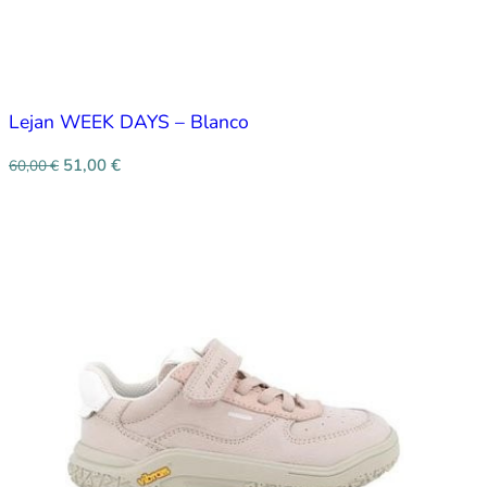
Lejan WEEK DAYS – Blanco
51,00
€
60,00
€