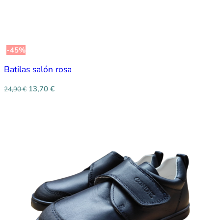
-45%
Batilas salón rosa
13,70
€
24,90
€