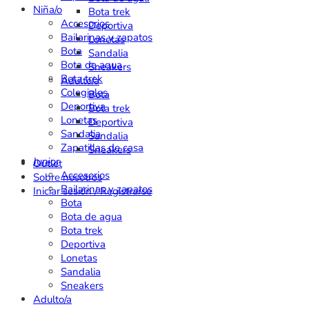
Niña/o
Bota trek
Accesorios
Deportiva
Bailarinas y zapatos
Lonetas
Bota
Sandalia
Bota de agua
Sneakers
Bota trek
Adulto/a
Colegiales
Bota
Deportiva
Bota trek
Lonetas
Deportiva
Sandalia
Sandalia
Zapatillas de casa
Sneakers
Junior
Outlet
Accesorios
Sobre nosotros
Bailarinas y zapatos
Iniciar sesión / Registrarse
Bota
Bota de agua
Bota trek
Deportiva
Lonetas
Sandalia
Sneakers
Adulto/a