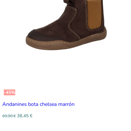
-45%
Andanines bota chelsea marrón
38,45
€
69,90
€