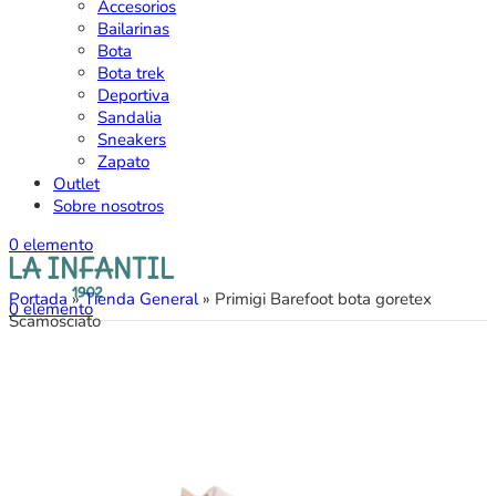
Accesorios
Bailarinas
Bota
Bota trek
Deportiva
Sandalia
Sneakers
Zapato
Outlet
Sobre nosotros
0
elemento
Portada
»
Tienda General
»
Primigi Barefoot bota goretex
0
elemento
Scamosciato