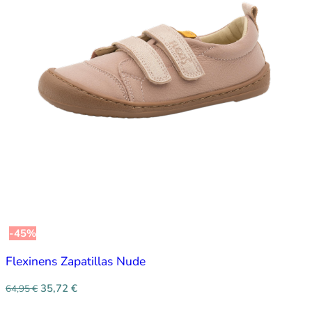
-45%
Flexinens Zapatillas Nude
35,72
€
64,95
€