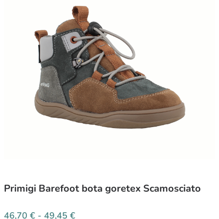
Primigi Barefoot bota goretex Scamosciato
46,70
€
-
49,45
€