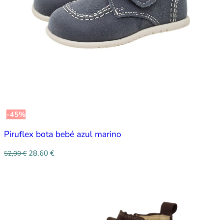
-45%
Piruflex bota bebé azul marino
28,60
€
52,00
€