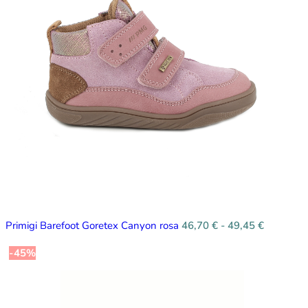
Primigi Barefoot Goretex Canyon rosa
46,70
€
-
49,45
€
-45%