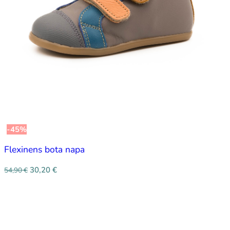
-45%
Flexinens bota napa
30,20
€
54,90
€