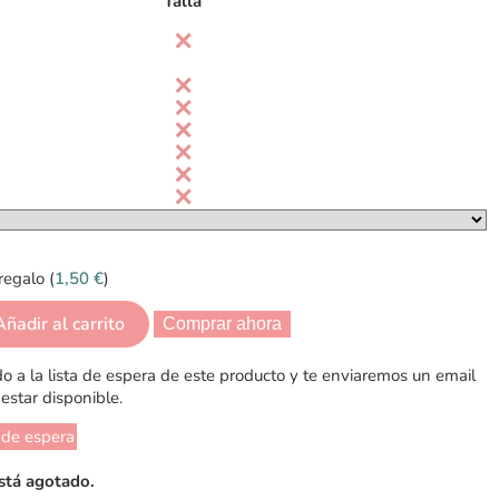
Talla
regalo (
1,50
€
)
Añadir al carrito
Comprar ahora
 a la lista de espera de este producto y te enviaremos un email
estar disponible.
 de espera
stá agotado.