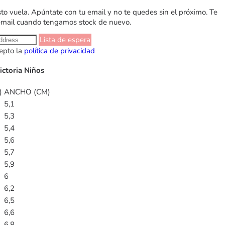
sto vuela. Apúntate con tu email y no te quedes sin el próximo. Te
email cuando tengamos stock de nuevo.
Lista de espera
epto la
política de privacidad
ictoria Niños
)
ANCHO (CM)
5,1
5,3
5,4
5,6
5,7
5,9
6
6,2
6,5
6,6
6,8