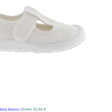
 lona blanco
25,94
€
39,90
€