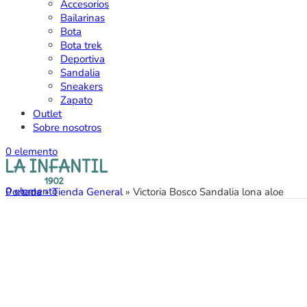
Accesorios
Bailarinas
Bota
Bota trek
Deportiva
Sandalia
Sneakers
Zapato
Outlet
Sobre nosotros
0
elemento
0
elemento
Portada
»
Tienda General
»
Victoria Bosco Sandalia lona aloe