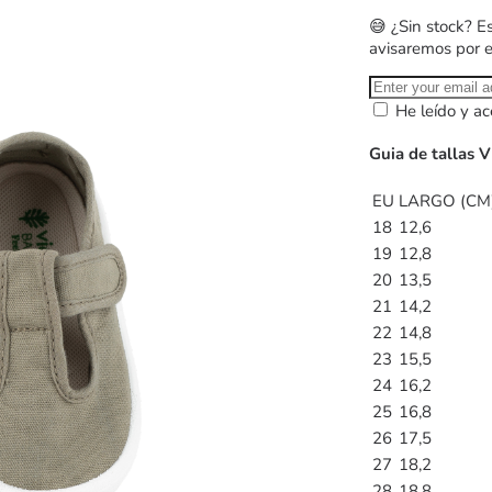
😅 ¿Sin stock? E
avisaremos por 
He leído y ac
Guia de tallas V
EU
LARGO (CM
18
12,6
19
12,8
20
13,5
21
14,2
22
14,8
23
15,5
24
16,2
25
16,8
26
17,5
27
18,2
28
18,8