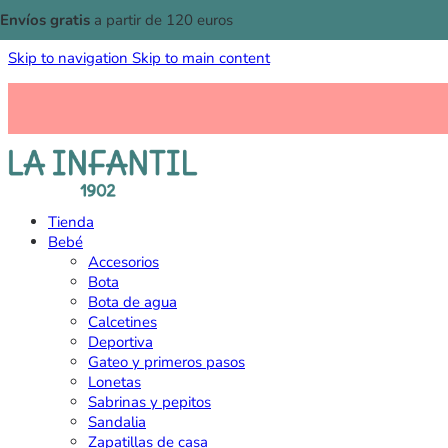
Envíos gratis
a partir de 120 euros
Skip to navigation
Skip to main content
Tienda
Bebé
Accesorios
Bota
Bota de agua
Calcetines
Deportiva
Gateo y primeros pasos
Lonetas
Sabrinas y pepitos
Sandalia
Zapatillas de casa