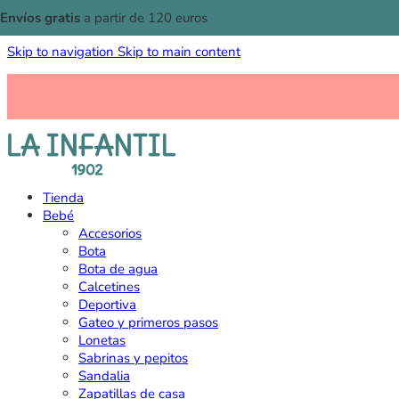
Envíos gratis
a partir de 120 euros
Skip to navigation
Skip to main content
Tienda
Bebé
Accesorios
Bota
Bota de agua
Calcetines
Deportiva
Gateo y primeros pasos
Lonetas
Sabrinas y pepitos
Sandalia
Zapatillas de casa