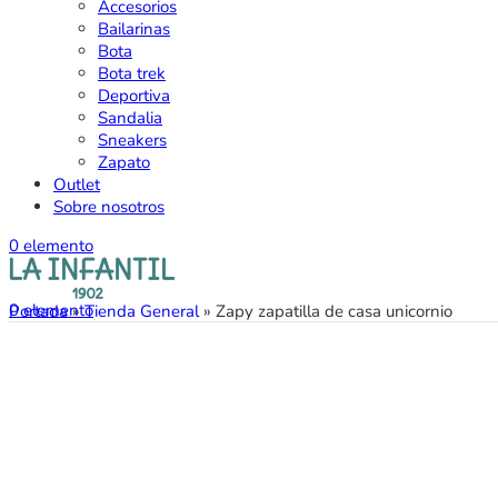
Accesorios
Bailarinas
Bota
Bota trek
Deportiva
Sandalia
Sneakers
Zapato
Outlet
Sobre nosotros
0
elemento
0
elemento
Portada
»
Tienda General
»
Zapy zapatilla de casa unicornio