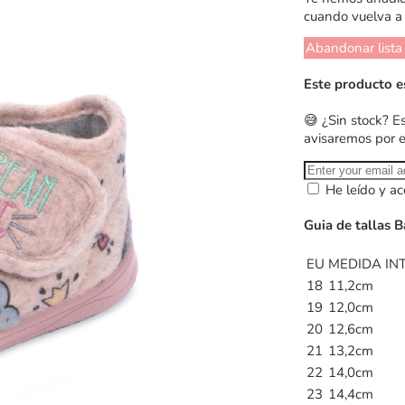
cuando vuelva a 
Abandonar lista
Este producto e
😅 ¿Sin stock? E
avisaremos por 
He leído y ac
Guia de tallas B
EU
MEDIDA INT
18
11,2cm
19
12,0cm
20
12,6cm
21
13,2cm
22
14,0cm
23
14,4cm