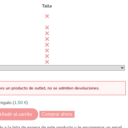
Talla
es un producto de outlet, no se admiten devoluciones.
regalo (
1,50
€
)
Añadir al carrito
Comprar ahora
 a la lista de espera de este producto y te enviaremos un email