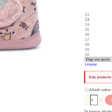
22
23
24
25
26
27
28
29
30
Limpiar
Este producto 
Añadir sobre 
-
+
Te hemos añadido