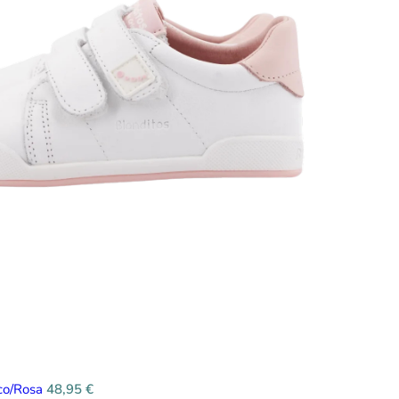
nco/Rosa
48,95
€