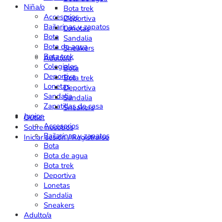
Niña/o
Bota trek
Accesorios
Deportiva
Bailarinas y zapatos
Lonetas
Bota
Sandalia
Bota de agua
Sneakers
Bota trek
Adulto/a
Colegiales
Bota
Deportiva
Bota trek
Lonetas
Deportiva
Sandalia
Sandalia
Zapatillas de casa
Sneakers
Junior
Outlet
Accesorios
Sobre nosotros
Bailarinas y zapatos
Iniciar sesión / Registrarse
Bota
Bota de agua
Bota trek
Deportiva
Lonetas
Sandalia
Sneakers
Adulto/a