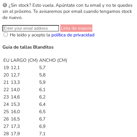
😅 ¿Sin stock? Esto vuela. Apúntate con tu email y no te quedes
sin el próximo. Te avisaremos por email cuando tengamos stock
de nuevo.
Lista de espera
He leído y acepto la
política de privacidad
Guia de tallas Blanditos
EU
LARGO (CM)
ANCHO (CM)
19
12,1
5,7
20
12,7
5,8
21
13,3
5,9
22
14,0
6,1
23
14,6
6,2
24
15,3
6,4
25
16,0
6,5
26
16,5
6,7
27
17,3
6,9
28
17,9
7,1