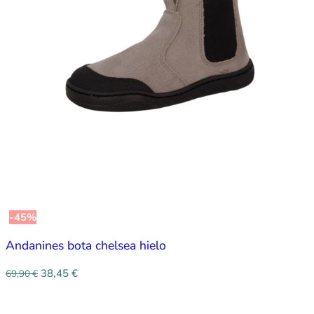
-45%
Andanines bota chelsea hielo
38,45
€
69,90
€