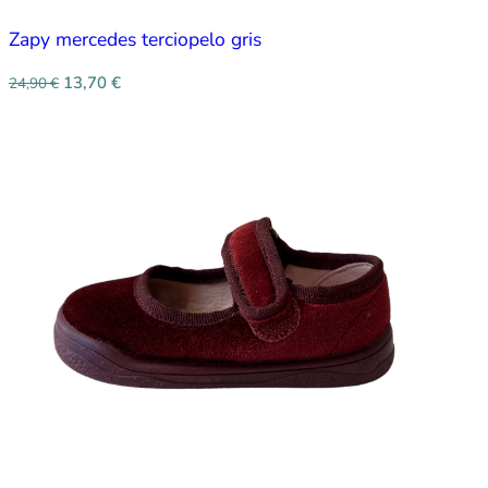
Zapy mercedes terciopelo gris
13,70
€
24,90
€