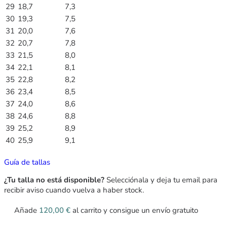
29
18,7
7,3
30
19,3
7,5
31
20,0
7,6
32
20,7
7,8
33
21,5
8,0
34
22,1
8,1
35
22,8
8,2
36
23,4
8,5
37
24,0
8,6
38
24,6
8,8
39
25,2
8,9
40
25,9
9,1
Guía de tallas
¿Tu talla no está disponible?
Selecciónala y deja tu email para
recibir aviso cuando vuelva a haber stock.
Añade
120,00
€
al carrito y consigue un envío gratuito