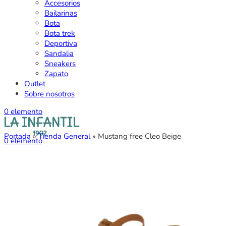
Accesorios
Bailarinas
Bota
Bota trek
Deportiva
Sandalia
Sneakers
Zapato
Outlet
Sobre nosotros
0
elemento
Portada
»
Tienda General
»
Mustang free Cleo Beige
0
elemento