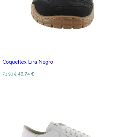
Coqueflex Lira Negro
46,74
€
71,90
€