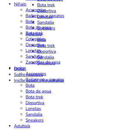
Niña/o
Bota trek
Accesorios
Deportiva
Bailarinas y zapatos
Lonetas
Bota
Sandalia
Bota de agua
Sneakers
Bota trek
Adulto/a
Colegiales
Bota
Deportiva
Bota trek
Lonetas
Deportiva
Sandalia
Sandalia
Zapatillas de casa
Sneakers
Junior
Outlet
Accesorios
Sobre nosotros
Bailarinas y zapatos
Iniciar sesión / Registrarse
Bota
Bota de agua
Bota trek
Deportiva
Lonetas
Sandalia
Sneakers
Adulto/a