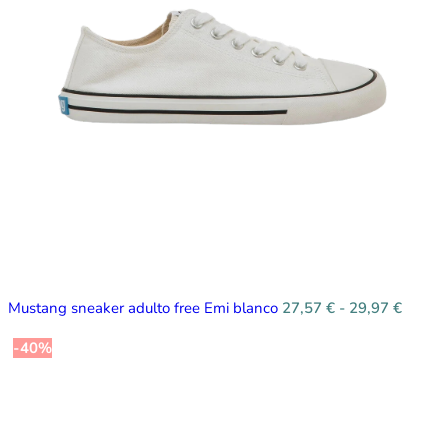
Mustang sneaker adulto free Emi blanco
27,57
€
-
29,97
€
-40%