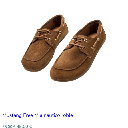
Mustang Free Mia nautico roble
45,00
€
75,00
€