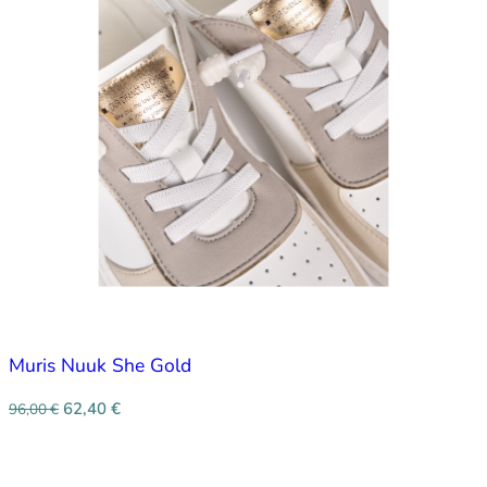
Muris Nuuk She Gold
62,40
€
96,00
€